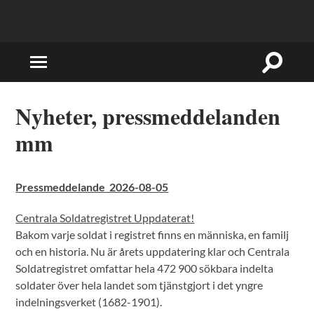
Slå
Slå
på/av
på/av
sökfält
mobilmeny
Nyheter, pressmeddelanden
mm
Pressmeddelande 2026-08-05
Centrala Soldatregistret Uppdaterat!
Bakom varje soldat i registret finns en människa, en familj
och en historia. Nu är årets uppdatering klar och Centrala
Soldatregistret omfattar hela 472 900 sökbara indelta
soldater över hela landet som tjänstgjort i det yngre
indelningsverket (1682-1901).