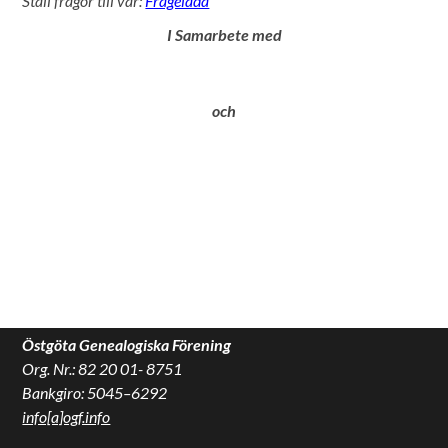
Ställ frågor till vår:
Frågelåda
I Samarbete med
och
Östgöta Genealogiska Förening
Org. Nr.: 82 20 01- 8751
Bankgiro: 5045–6292
info[a]ogf.info