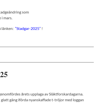
stadgeändring som
 i mars.
å länken:
”Stadgar-2025”
!
025
enomfördes årets upplaga av Släktforskardagarna.
 glatt gäng iförda nyanskaffade t-tröjor med loggan