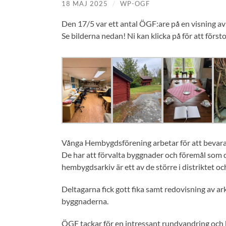
18 MAJ 2025
/
WP-OGF
Den 17/5 var ett antal ÖGF:are på en visning av
Se bilderna nedan! Ni kan klicka på för att först
Vånga Hembygdsförening arbetar för att bevar
De har att förvalta byggnader och föremål som d
hembygdsarkiv är ett av de större i distriktet o
Deltagarna fick gott fika samt redovisning av a
byggnaderna.
ÖGF tackar för en intressant rundvandring oc