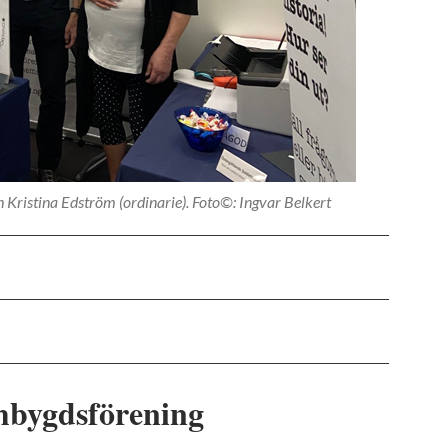
 Kristina Edström (ordinarie). Foto©: Ingvar Belkert
mbygdsförening