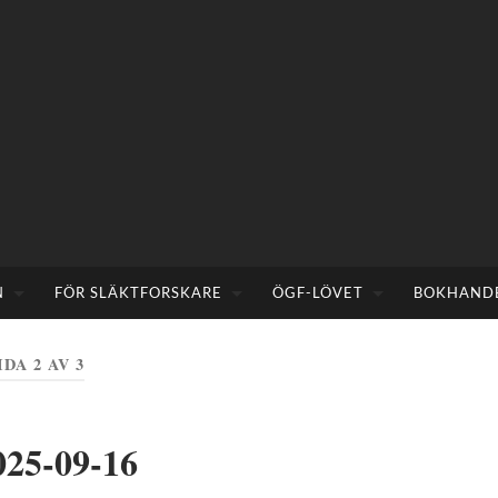
N
FÖR SLÄKTFORSKARE
ÖGF-LÖVET
BOKHAND
IDA 2 AV 3
025-09-16