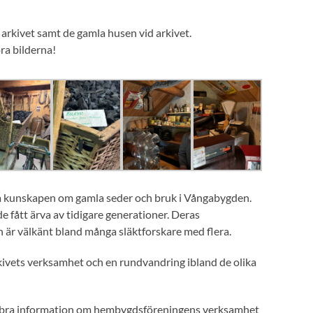
 arkivet samt de gamla husen vid arkivet.
ora bilderna!
a kunskapen om gamla seder och bruk i Vångabygden.
e fått ärva av tidigare generationer. Deras
ch är välkänt bland många släktforskare med flera.
rkivets verksamhet och en rundvandring ibland de olika
h bra information om hembygdsföreningens verksamhet