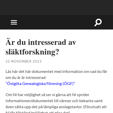
Slå
Slå
på/av
på/av
sökfält
mobilmeny
Är du intresserad av
släktforskning?
25 NOVEMBER 2023
Läs här det här dokumentet med information om vad du får
om du är är intresserad:
”Östgöta Genealogiska Förening (ÖGF)”
Om Ni har möjlighet så ser vi gärna att Ni sprider
informationen/dokumentet till vänner och bekanta samt
även sätta upp det på lämpliga anslagstavlor. (Förutsatt att
Ni får tillstånd/möjlighet att göra det).