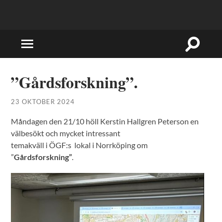
Slå
Slå
på/av
på/av
sökfält
mobilmeny
”Gårdsforskning”.
23 OKTOBER 2024
Måndagen den 21/10 höll Kerstin Hallgren Peterson en
välbesökt och mycket intressant
temakväll i ÖGF:s lokal i Norrköping om
”
Gårdsforskning”
.